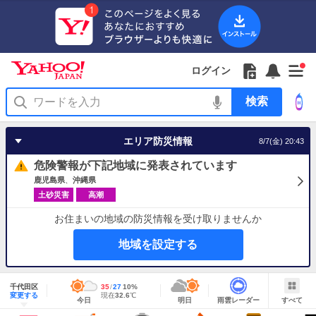
Yahoo!
Yahoo!
フ
フ
Yahoo!
お
サ
Yahoo!
新
JAPAN
ログイン
JAPAN
ォ
ォ
JAPAN
知
イ
JAPAN
着
ア
ロ
ロ
か
ら
ド
ID
Yahoo!
着
プ
ー
ー
ら
せ
メ
で
検
せ
リ
を
の
一
ニ
ロ
索
替
を
開
お
覧
ュ
グ
え
使
く
知
を
ー
イ
テ
う
エリア防災情報
8/7(金) 20:43
ら
開
を
ン
ー
せ
く
開
マ
危険警報が下記地域に発表されています
く
あ
り
鹿児島県
沖縄県
土砂災害
高潮
お住まいの地域の防災情報を受け取りませんか
地域を設定する
地
域
千代田区
最
35
最
降
27
10
%
情
明
雨
す
今
変更する
高
低
水
現
現在
32.6
℃
報
今日
明日
雨雲レーダー
すべて
日
雲
べ
日
気
気
確
在
の
レ
て
の
温
温
率
気
Yahoo!
天
ー