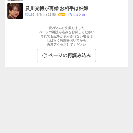
及川光博が再婚 お相手は妊娠
AIまとめ
コ
169
8/8(土) 11:50
NEW
メ
お
ン
す
読み込みに失敗しました
ト
す
ページの再読み込みをお試しください
数
それでも記事が表示されない場合は
め
しばらく時間をおいてから
記
再度アクセスしてください
事
ページの再読み込み