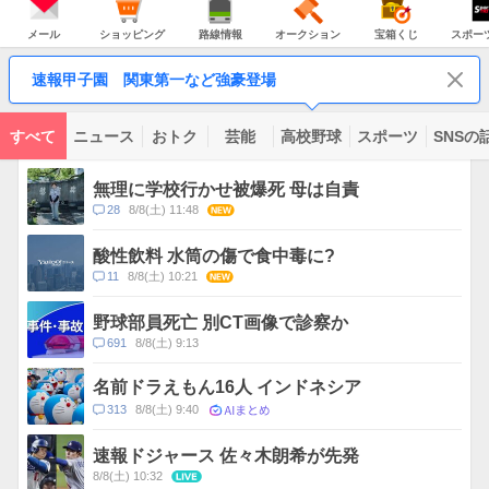
JAPAN
天
温
気
ダ
の
気
ー
メ
シ
路
オ
宝
ス
主
ー
ョ
線
ー
箱
ポ
メール
ショッピング
路線情報
オークション
宝箱くじ
スポー
な
ル
ッ
情
ク
く
ー
サ
ピ
報
シ
じ
ツ
ー
コ
ン
ョ
ナ
ビ
速報甲子園 関東第一など強豪登場
グ
ン
ビ
ン
ス
テ
ン
ツ
すべて
ニュース
おトク
芸能
高校野球
スポーツ
SNSの
一
ト
覧
ピ
無理に学校行かせ被爆死 母は自責
ッ
コ
28
8/8(土) 11:48
NEW
ク
メ
ス
ン
酸性飲料 水筒の傷で食中毒に?
ト
コ
11
8/8(土) 10:21
NEW
数
メ
ン
野球部員死亡 別CT画像で診察か
ト
コ
691
8/8(土) 9:13
数
メ
ン
名前ドラえもん16人 インドネシア
ト
AIまとめ
コ
313
8/8(土) 9:40
数
メ
ン
速報ドジャース 佐々木朗希が先発
ト
8/8(土) 10:32
LIVE
数