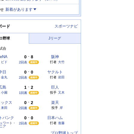
せ
新着があります
ボード
スポーツナビ
ロ野球
Jリーグ
試合
eNA
0
-
8
阪神
ビド
打者
大竹
2回表
中日
0
-
0
ヤクルト
金丸
打者
岩田
2回表
広島
1
-
2
巨人
小園
投手
又木
1回裏
リックス
0
-
2
楽天
来田
投手
岸
2回裏
トバンク
0
-
0
日本ハム
ュワート・
打者
進藤
2回表
ニア
プロ野球トップ