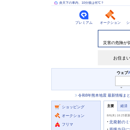
炎天下の車内、10分後は何℃？
プレミアム
オークション
シ
災
害
情
災害の危険が
報
お住ま
検
ウェブ
索
主
キ
ー
な
お
令和8年熊本地震 最新情報ま
ワ
サ
知
ー
ー
ニ
ら
ド
主要
経済
ュ
ショッピング
せ
ビ
入
ー
力
主
ス
ス
オークション
8/6(木) 18:25更
補
要
助
ニ
北発射のミ
フリマ
を
ュ
開
ー
原爆当日に