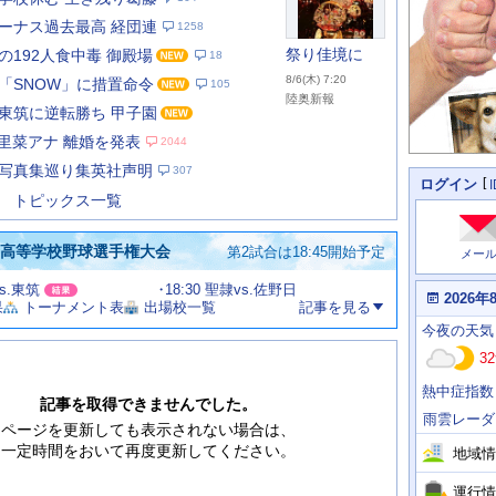
ーナス過去最高 経団連
1258
祭り佳境に
の192人食中毒 御殿場
18
8/6(木) 7:20
「SNOW」に措置命令
105
陸奥新報
東筑に逆転勝ち 甲子園
あ
な
本里菜アナ 離婚を発表
2044
た
写真集巡り集英社声明
307
の
個
ログイン
人
ス
トピックス一覧
に
テ
関
ー
わ
国高等学校野球選手権大会
第2試合は18:45開始予定
メー
タ
る
情
ス
vs.東筑
18:30 聖隷vs.佐野日
報
本
2026年
果
トーナメント表
出場校一覧
記事を見る
日
今
の
今夜
の天気
日
天
明
32
気
日
、
の
熱中症指数
運
天
記事を取得できませんでした。
行
気
雨雲レーダ
情
ページを更新しても表示されない場合は、
報
一定時間をおいて再度更新してください。
地域情
運行情