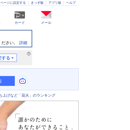
きっず版
アプリ版
ヘルプ
ムページに設定する
ル
カード
メール
ください。
詳細
定する
索
ち上げなど「花火」のランキング