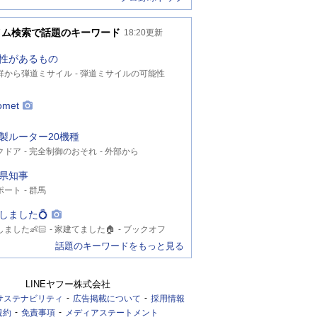
イム検索で話題のキーワード
18:20
更新
性があるもの
鮮から弾道ミサイル
弾道ミサイルの可能性
朝鮮ミサイル
omet
製ルーター20機種
クドア
完全制御のおそれ
外部から
県知事
ポート
群馬
しました💍
ました👶🏻
家建てました🏠
ブックオフ
話題のキーワードをもっと見る
LINEヤフー株式会社
サステナビリティ
広告掲載について
採用情報
規約
免責事項
メディアステートメント