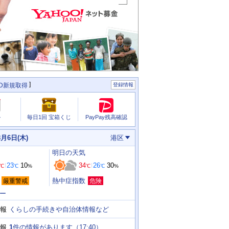
ID新規取得
登録情報
PayPay残高確認
ル
毎日1回 宝箱くじ
8月6日(木)
港区
明日
の天気
23
10
34
26
30
℃
℃
%
℃
℃
%
熱中症指数
厳重警戒
危険
ー
くらしの手続きや自治体情報など
報
1
件の情報があります（
17:40
）
報