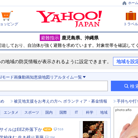
ホー
ョッピング
トラベ
避難指示
鹿児島県
沖縄県
切迫しており、自治体が強く避難を求めています。対象世帯を確認して
いの地域の防災情報が表示されるように設定できます。
地域を設
AIモード
画像
動画
知恵袋
地図
リアルタイム
一覧
検
とめ
被災地支援をお考えの方へ ボランティア・募金情報
手持ちや打
エンタメ
スポーツ
国内
国際
IT
科学
地域
新
サイルはEEZ外落下か
516
学校休む 生き残り葛藤
164