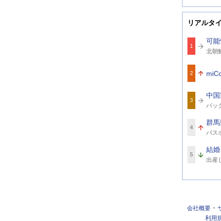
リアルタ
可能
1
関
北朝
連
北
ワ
ー
miC
2
ド
中国
3
関
バッ
連
ワ
群馬
ー
4
関
ド
パス
連
ワ
結婚
ー
5
関
ド
出産し
連
ワ
ー
ド
会社概要
利用