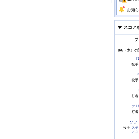
お知ら
スコア
プ
8/6（木）
の
D
投手
投手
打者
オ
打者
ソフ
投手
スチ
ジュ