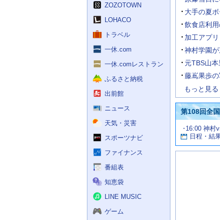
く
ZOZOTOWN
ス
大手の夏ボ
LOHACO
飲食店利用
トラベル
加工アプリ
一休.com
神村学園が
元TBS山
一休.comレストラン
藤嶌果歩の
ふるさと納税
もっと見る
出前館
ニュース
第108回全
天気・災害
試
16:00 神村
お
合
日程・結
スポーツナビ
す
情
す
報
ファイナンス
め
の
番組表
記
知恵袋
事
LINE MUSIC
ゲーム